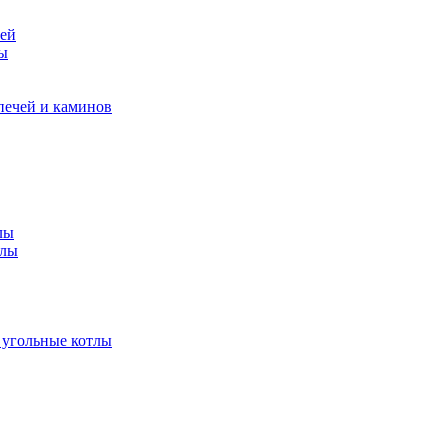
чей
ры
печей и каминов
лы
тлы
 угольные котлы