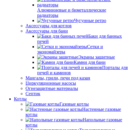
Алюминиевые и биметаллические
радиаторы
Чугунные ретро
Аксессуары для котлов
Аксессуары для бани
Баки для банных
печей
Сетки и
экономайзеры
Экраны защитные
Камни для бани
Порталы для
печей и каминов
Мангалы, грили, печи под казан
Циркуляционные насосы
Огнезащитные материалы
Септик
Котлы
Газовые котлы
Настенные газовые
котлы
Напольные газовые
котлы