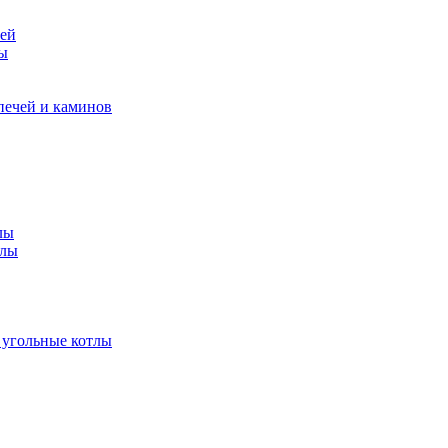
чей
ры
печей и каминов
лы
тлы
 угольные котлы