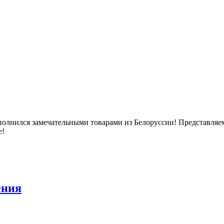
лнился замечательными товарами из Белоруссии! Представляем
е!
ения