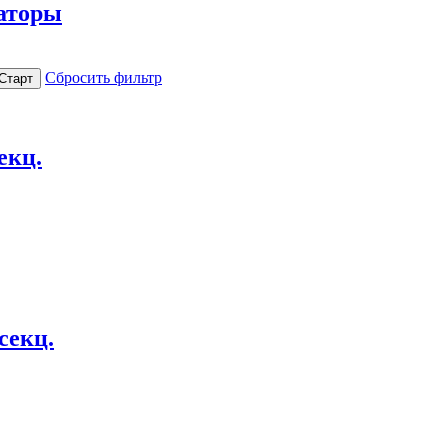
аторы
Сбросить фильтр
секц.
 секц.