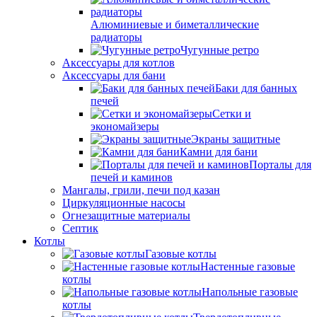
Алюминиевые и биметаллические
радиаторы
Чугунные ретро
Аксессуары для котлов
Аксессуары для бани
Баки для банных
печей
Сетки и
экономайзеры
Экраны защитные
Камни для бани
Порталы для
печей и каминов
Мангалы, грили, печи под казан
Циркуляционные насосы
Огнезащитные материалы
Септик
Котлы
Газовые котлы
Настенные газовые
котлы
Напольные газовые
котлы