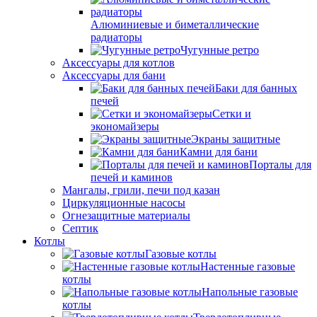
Алюминиевые и биметаллические
радиаторы
Чугунные ретро
Аксессуары для котлов
Аксессуары для бани
Баки для банных
печей
Сетки и
экономайзеры
Экраны защитные
Камни для бани
Порталы для
печей и каминов
Мангалы, грили, печи под казан
Циркуляционные насосы
Огнезащитные материалы
Септик
Котлы
Газовые котлы
Настенные газовые
котлы
Напольные газовые
котлы