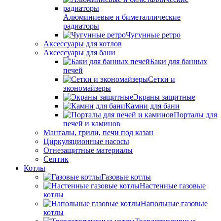
Алюминиевые и биметаллические
радиаторы
Чугунные ретро
Аксессуары для котлов
Аксессуары для бани
Баки для банных
печей
Сетки и
экономайзеры
Экраны защитные
Камни для бани
Порталы для
печей и каминов
Мангалы, грили, печи под казан
Циркуляционные насосы
Огнезащитные материалы
Септик
Котлы
Газовые котлы
Настенные газовые
котлы
Напольные газовые
котлы