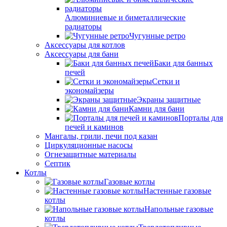
Алюминиевые и биметаллические
радиаторы
Чугунные ретро
Аксессуары для котлов
Аксессуары для бани
Баки для банных
печей
Сетки и
экономайзеры
Экраны защитные
Камни для бани
Порталы для
печей и каминов
Мангалы, грили, печи под казан
Циркуляционные насосы
Огнезащитные материалы
Септик
Котлы
Газовые котлы
Настенные газовые
котлы
Напольные газовые
котлы