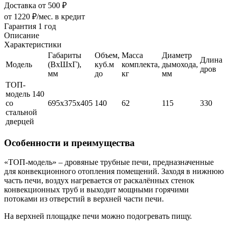
Доставка от 500 ₽
от 1220 ₽/мес.
в кредит
Гарантия 1 год
Описание
Характеристики
Габариты
Объем,
Масса
Диаметр
Длина
Модель
(ВхШхГ),
куб.м
комплекта,
дымохода,
дров
мм
до
кг
мм
ТОП-
модель 140
со
695х375х405
140
62
115
330
стальной
дверцей
Особенности и преимущества
«ТОП-модель» – дровяные трубные печи, предназначенные
для конвекционного отопления помещений. Заходя в нижнюю
часть печи, воздух нагревается от раскалённых стенок
конвекционных труб и выходит мощными горячими
потоками из отверстий в верхней части печи.
На верхней площадке печи можно подогревать пищу.