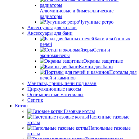
Алюминиевые и биметаллические
радиаторы
Чугунные ретро
Аксессуары для котлов
Аксессуары для бани
Баки для банных
печей
Сетки и
экономайзеры
Экраны защитные
Камни для бани
Порталы для
печей и каминов
Мангалы, грили, печи под казан
Циркуляционные насосы
Огнезащитные материалы
Септик
Котлы
Газовые котлы
Настенные газовые
котлы
Напольные газовые
котлы