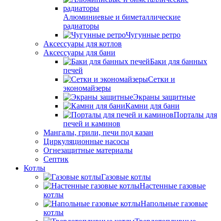
Алюминиевые и биметаллические
радиаторы
Чугунные ретро
Аксессуары для котлов
Аксессуары для бани
Баки для банных
печей
Сетки и
экономайзеры
Экраны защитные
Камни для бани
Порталы для
печей и каминов
Мангалы, грили, печи под казан
Циркуляционные насосы
Огнезащитные материалы
Септик
Котлы
Газовые котлы
Настенные газовые
котлы
Напольные газовые
котлы