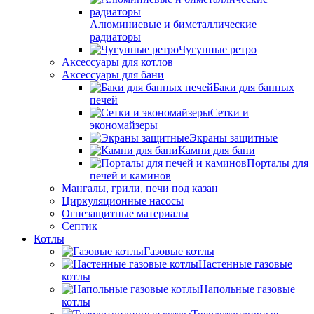
Алюминиевые и биметаллические
радиаторы
Чугунные ретро
Аксессуары для котлов
Аксессуары для бани
Баки для банных
печей
Сетки и
экономайзеры
Экраны защитные
Камни для бани
Порталы для
печей и каминов
Мангалы, грили, печи под казан
Циркуляционные насосы
Огнезащитные материалы
Септик
Котлы
Газовые котлы
Настенные газовые
котлы
Напольные газовые
котлы