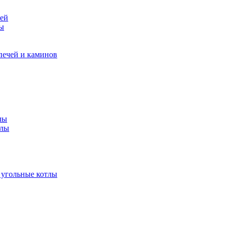
чей
ры
печей и каминов
лы
тлы
 угольные котлы