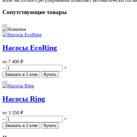
Блок частотного регулирования позволяет автоматически согл
Сопутствующие товары
Насосы EcoRing
от
7 490 ₽
–
+
Заказать в 1 клик
Купить
Насосы Ring
от
3 350 ₽
–
+
Заказать в 1 клик
Купить