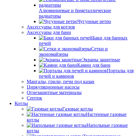
Алюминиевые и биметаллические
радиаторы
Чугунные ретро
Аксессуары для котлов
Аксессуары для бани
Баки для банных
печей
Сетки и
экономайзеры
Экраны защитные
Камни для бани
Порталы для
печей и каминов
Мангалы, грили, печи под казан
Циркуляционные насосы
Огнезащитные материалы
Септик
Котлы
Газовые котлы
Настенные газовые
котлы
Напольные газовые
котлы