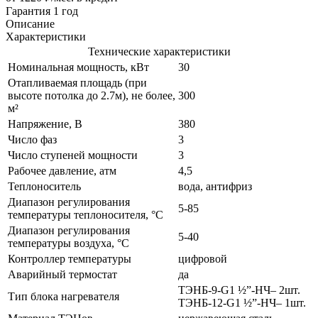
Гарантия 1 год
Описание
Характеристики
Технические характеристики
Номинальная мощность, кВт
30
Отапливаемая площадь (при
высоте потолка до 2.7м), не более,
300
м²
Напряжение, В
380
Число фаз
3
Число ступеней мощности
3
Рабочее давление, атм
4,5
Теплоноситель
вода, антифриз
Диапазон регулирования
5-85
температуры теплоносителя, °С
Диапазон регулирования
5-40
температуры воздуха, °С
Контроллер температуры
цифровой
Аварийный термостат
да
ТЭНБ-9-G1 ½”-НЧ– 2шт.
Тип блока нагревателя
ТЭНБ-12-G1 ½”-НЧ– 1шт.