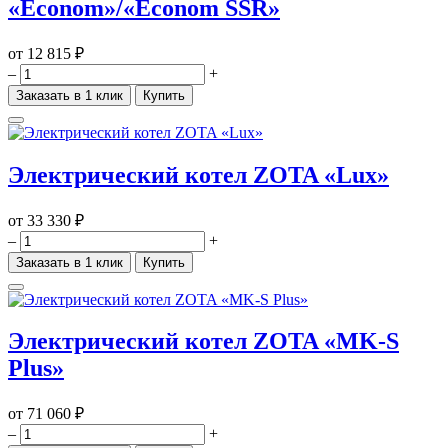
«Econom»/«Econom SSR»
от
12 815 ₽
–
+
Заказать в 1 клик
Купить
Электрический котел ZOTA «Lux»
от
33 330 ₽
–
+
Заказать в 1 клик
Купить
Электрический котел ZOTA «MK-S
Plus»
от
71 060 ₽
–
+