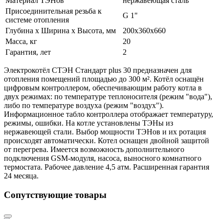
Материал ТЭНов
нержавеющая сталь
Присоединительная резьба к
G 1"
системе отопления
Глубина х Ширина х Высота, мм
200х360х660
Масса, кг
20
Гарантия, лет
2
Электрокотёл СТЭН Стандарт plus 30 предназначен для
отопления помещений площадью до 300 м². Котёл оснащён
цифровым контроллером, обеспечивающим работу котла в
двух режимах: по температуре теплоносителя (режим "вода"),
либо по температуре воздуха (режим "воздух").
Информационное табло контроллера отображает температуру,
режимы, ошибки. На котле установлены ТЭНы из
нержавеющей стали. Выбор мощности ТЭНов и их ротация
происходят автоматически. Котел оснащен двойной защитой
от перегрева. Имеется возможность дополнительного
подключения GSM-модуля, насоса, выносного комнатного
термостата. Рабочее давление 4,5 атм. Расширенная гарантия
24 месяца.
Сопутствующие товары