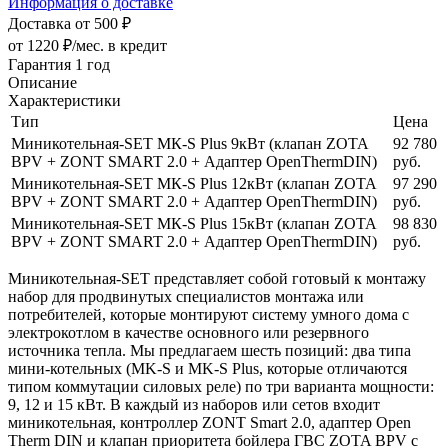
Информация о доставке
Доставка от 500 ₽
от 1220 ₽/мес.
в кредит
Гарантия 1 год
Описание
Характеристики
Тип
Цена
Миникотельная-SET МК-S Plus 9кВт (клапан ZOTA
92 780
BPV + ZONT SMART 2.0 + Адаптер OpenThermDIN)
руб.
Миникотельная-SET МК-S Plus 12кВт (клапан ZOTA
97 290
BPV + ZONT SMART 2.0 + Адаптер OpenThermDIN)
руб.
Миникотельная-SET МК-S Plus 15кВт (клапан ZOTA
98 830
BPV + ZONT SMART 2.0 + Адаптер OpenThermDIN)
руб.
Миникотельная-SET представляет собой готовый к монтажу
набор для продвинутых специалистов монтажа или
потребителей, которые монтируют систему умного дома с
электрокотлом в качестве основного или резервного
источника тепла. Мы предлагаем шесть позиций: два типа
мини-котельных (MK-S и MK-S Plus, которые отличаются
типом коммутации силовых реле) по три варианта мощности:
9, 12 и 15 кВт. В каждый из наборов или сетов входит
миникотельная, контроллер ZONT Smart 2.0, адаптер Open
Therm DIN и клапан приоритета бойлера ГВС ZOTA BPV с