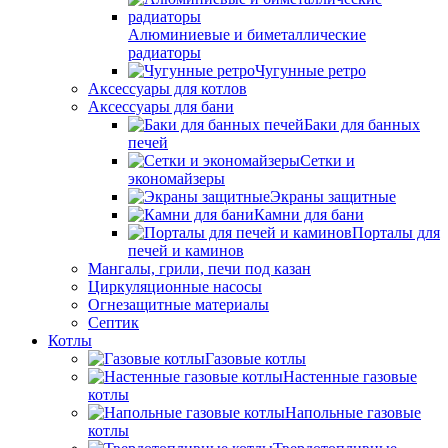
Алюминиевые и биметаллические
радиаторы
Чугунные ретро
Аксессуары для котлов
Аксессуары для бани
Баки для банных
печей
Сетки и
экономайзеры
Экраны защитные
Камни для бани
Порталы для
печей и каминов
Мангалы, грили, печи под казан
Циркуляционные насосы
Огнезащитные материалы
Септик
Котлы
Газовые котлы
Настенные газовые
котлы
Напольные газовые
котлы