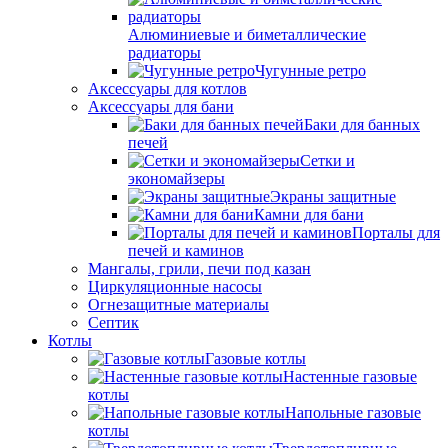
Алюминиевые и биметаллические
радиаторы
Чугунные ретро
Аксессуары для котлов
Аксессуары для бани
Баки для банных
печей
Сетки и
экономайзеры
Экраны защитные
Камни для бани
Порталы для
печей и каминов
Мангалы, грили, печи под казан
Циркуляционные насосы
Огнезащитные материалы
Септик
Котлы
Газовые котлы
Настенные газовые
котлы
Напольные газовые
котлы