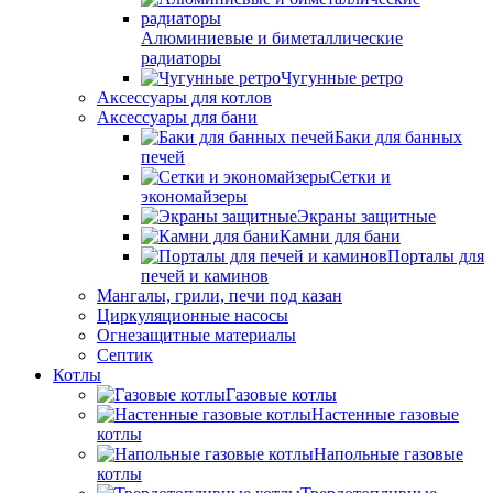
Алюминиевые и биметаллические
радиаторы
Чугунные ретро
Аксессуары для котлов
Аксессуары для бани
Баки для банных
печей
Сетки и
экономайзеры
Экраны защитные
Камни для бани
Порталы для
печей и каминов
Мангалы, грили, печи под казан
Циркуляционные насосы
Огнезащитные материалы
Септик
Котлы
Газовые котлы
Настенные газовые
котлы
Напольные газовые
котлы