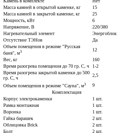
Камень в комплекте
Нет
Масса камней в открытой каменке, кг
15
Масса камней в закрытой каменке, кг
25
Мощность, кВт
6
Напряжение, В
220/380
Нагревательный элемент
Энергоблок
Отсутствие ТЭНов
Да
Объем помещения в режиме "Русская
12
3
баня", м
Вес, кг
160
Время разогрева помещения до 70 гр. С, ч
1-2
Время разогрева закрытой каменки до 500
2,5
гр. С, ч
3
9
Объем помещения в режиме "Сауна", м
Комплектация
Корпус электрокаменки
1 шт.
Рамка монтажная
1 шт.
Воронка
1 шт.
Гайка барашек
2 шт.
Облицовка Brick
2 шт.
Болт
2 шт.