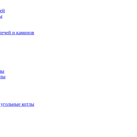
чей
ры
печей и каминов
лы
тлы
 угольные котлы